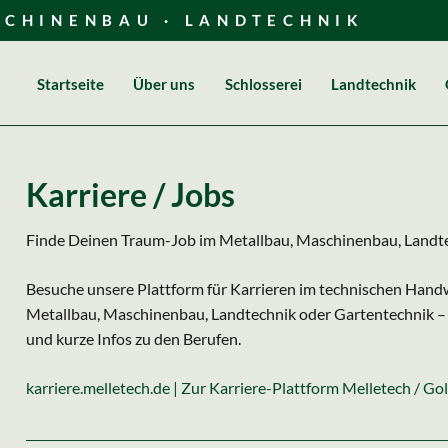
SCHINENBAU · LANDTECHNIK
Startseite
Über uns
Schlosserei
Landtechnik
Über uns
Gewerbe
Geschichte
Privat
Karriere / Jobs
Maschinen / Fuhrpark
Finde Deinen Traum-Job im Metallbau, Maschinenbau, Landte
Besuche unsere Plattform für Karrieren im technischen Hand
Metallbau, Maschinenbau, Landtechnik oder Gartentechnik – h
und kurze Infos zu den Berufen.
karriere.melletech.de | Zur Karriere-Plattform Melletech / Go